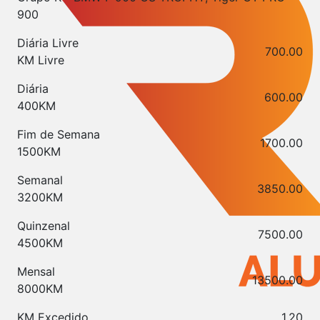
900
Diária Livre
700.00
KM Livre
Diária
600.00
400KM
Fim de Semana
1700.00
1500KM
Semanal
3850.00
3200KM
Quinzenal
7500.00
4500KM
Mensal
13500.00
8000KM
KM Excedido
1.20